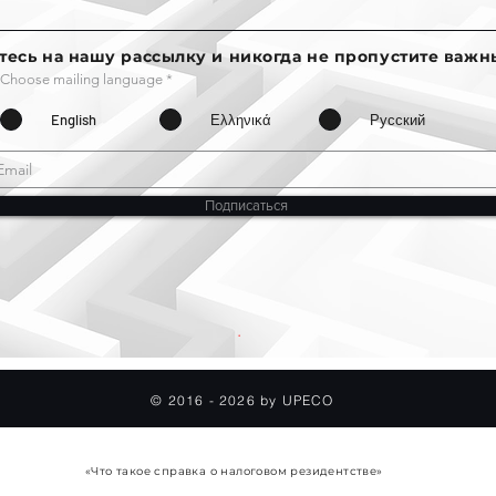
есь на нашу рассылку и никогда не пропустите важны
Choose mailing language
*
English
Ελληνικά
Русский
Подписаться
.
© 2016 - 2026 by UPECO
Политика Конфиденциальности
«Что такое справка о налоговом резидентстве»