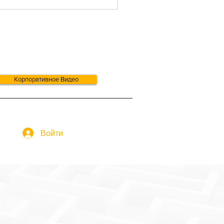
фровом виде и
правку отчётности в
RC через
вместимое
ограммное
еспечение (а не через
чные онлайн-формы).
этой статье: ➤ MTD по
С (VAT) — уже
Корпоративное Видео
язательно ➤ MTD по
доходному налогу
рез Self Assessment
TD ITSA) — старт с
реля 2026 ➤
рпоротивный Налог /
Войти
rporation Tax —
жное обновление
ногие пропускают) ➤...