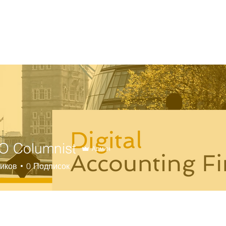
О Нас
Услуги
Контакты
 Columnist
Админ
иков
0
Подписок