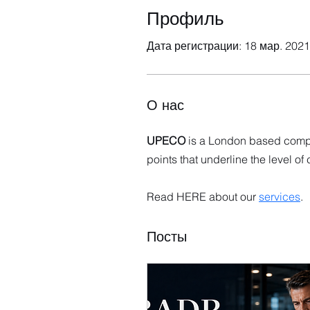
Профиль
Дата регистрации: 18 мар. 2021 
О нас
UPECO 
is a London based compan
points that underline the level o
Read HERE about our 
services
.
Посты