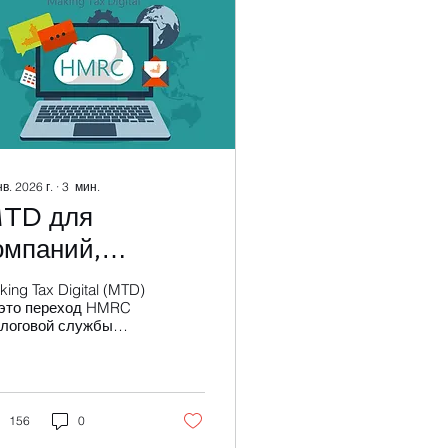
нв. 2026 г.
∙
3
мин.
TD для
омпаний,
амозанятых и
ing Tax Digital (MTD)
рендодателей в
это переход HMRC
алоговой службы
нглии (UK)
ликобритании) на
лее цифровую
стему
логообложения. На
актике это означает
156
0
дение учёта в