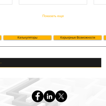
рубежа. Если вы
ци
соответствуете
от
условиям и заявляете
HM
этот режим,
со
Показать еще
Великобритания может
пр
предоставить 100%
об
освобождение от
ру
британского налога по
В 
определённым
НД
Калькуляторы
Карьерные Возможности
иностранным доходам и
об
иностранным приростам
по
капитала на срок до 4
че
налоговых лет. Это
(M
может дать
ап
существенную
Ко
экономию, особенно
Co
если ваша ставка
ва
налога в
(м
Великобритании...