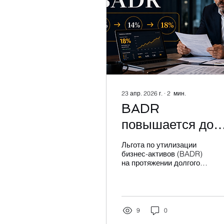
23 апр. 2026 г.
∙
2
мин.
BADR
повышается до
18% с 6 апреля
Льгота по утилизации
2026 года: что
бизнес-активов (BADR)
на протяжении долгого
следует знать
времени была одной из
ключевых льгот для
владельцам
владельцев бизнеса,
планирующих выход.
бизнеса
Она снижает ставку
9
0
налога на прирост