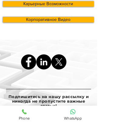
Карьерные Возможности
Корпоративное Видео
Подпишитесь на нашу рассылку и
никогда не пропустите важные
статьи!
Phone
WhatsApp
Choose mailing language
*
English
Ελληνικά
Русский