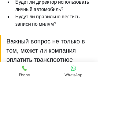
Будет ли директор использовать 
личный автомобиль?
Будут ли правильно вестись 
записи по милям?
Важный вопрос не только в 
том, может ли компания 
оплатить транспортное 
средство. Реальный вопрос в 
Phone
WhatsApp
том, является ли налоговый 
результат разумным.
Заключение
Изменения 2026/27 года делают 
планирование по служебным 