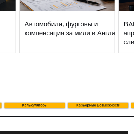
Автомобили, фургоны и
BA
компенсация за мили в Англии
апр
сле
би
Калькуляторы
Карьерные Возможности