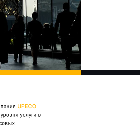
мпания
UPECO
уровня услуги в
нсовых